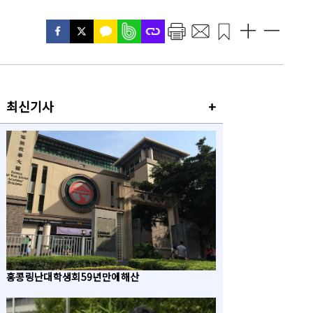
최신기사
+
홍콩 링난대 학생회 59년 만에 해산