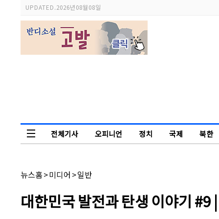
스
UPDATED.
2026년 08월 08일
크
롤
이
동
상
태
바
전체기사
오피니언
정치
국제
북한
독자논단
채
뉴스홈
>
미디어
>
일반
널
명:
기
대한민국 발전과 탄생 이야기 #9 
사
제