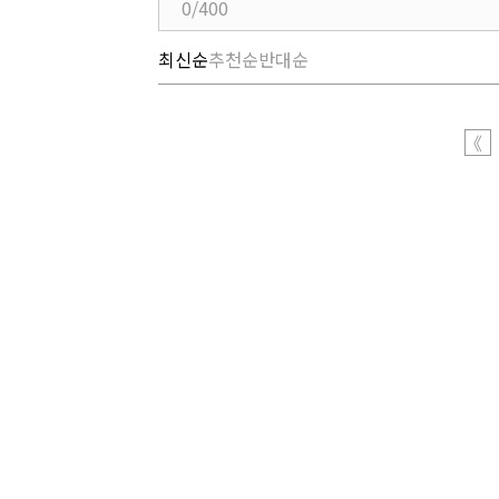
0/400
최신순
추천순
반대순
《