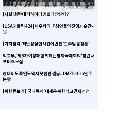
[사설] 화랑대 피하려다 경찰대 만난다?
[USA 가톨릭 424] 세우타의 『성인들의 진영』순간 -
①
[기자생각] 허난성 살인사건에 번진 ‘도주범 동정론’
외교부, '제8차 여성과 함께하는 평화 국제회의' 청년 서
포터즈 모집
장대비도 폭염도 막지 못한 한 걸음.. DMZ 510㎞ 완주
눈앞
[북한 돋보기] ‘국내특허’ 내세운 북한 석고건재 선전