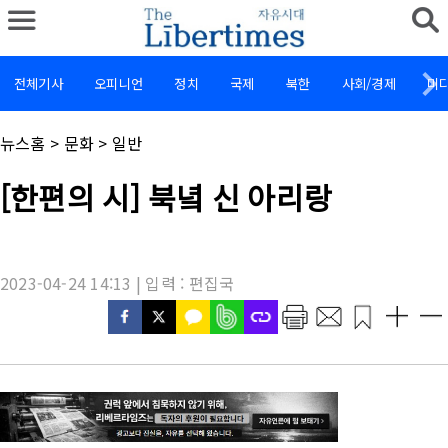
전체기사
오피니언
정치
국제
북한
사회/경제
미
채
뉴스홈
>
문화
>
일반
널
명
기
[한편의 시] 북녘 신 아리랑
:
사
제
목
:
2023-04-24 14:13 | 입력 : 편집국