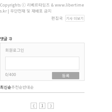
Copyrights ⓒ 리베르타임즈 & www.libertime
s.kr | 무단전재 및 재배포 금지
편집국
기사 더보기
댓글 :0
회원로그인
0/400
등록
최신순
추천순
반대순
1
《
》