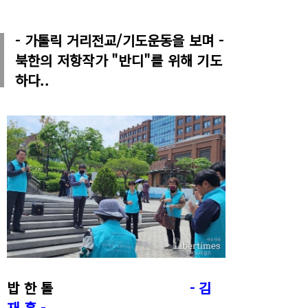
- 가톨릭 거리전교/기도운동을 보며 -
북한의 저항작가 "반디"를 위해 기도
하다..
밥 한 톨
- 김
재 홍 -