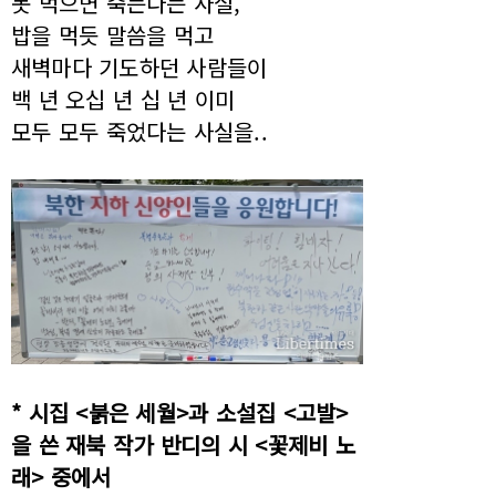
못 먹으면 죽는다는 사실,
밥을 먹듯 말씀을 먹고
새벽마다 기도하던 사람들이
백 년 오십 년 십 년 이미
모두 모두 죽었다는 사실을..
* 시집 <붉은 세월>과 소설집 <고발>
을 쓴 재북 작가 반디의 시 <꽃제비 노
래> 중에서