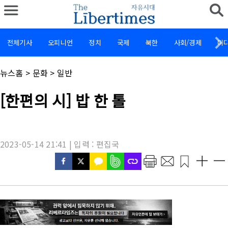
전체기사
오피니언
정치
국제
북한
사회/경제
미
채
뉴스홈
>
문화
>
일반
널
명
기
[한편의 시] 밥 한 톨
:
사
제
목
:
2023-05-14 21:41 | 입력 : 편집국