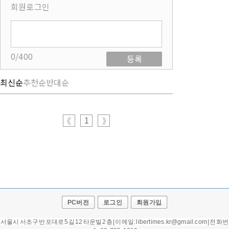
회원로그인
0/400
등록
최신순
추천순
반대순
1
《
》
PC버전
로그인
회원가입
서울시 서초구 반포대로 5길 12 타운빌 2층 | 이메일: libertimes.kr@gmail.com | 전화번