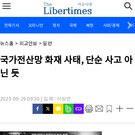
전체기사
오피니언
정치
국제
북한
사회/경제
미
채
뉴스홈
>
외교안보
>
일반
널
명
기
국가전산망 화재 사태, 단순 사고 아
:
사
제
닌 듯
목
:
2025-09-29 09:30 | 입력 : 이상만