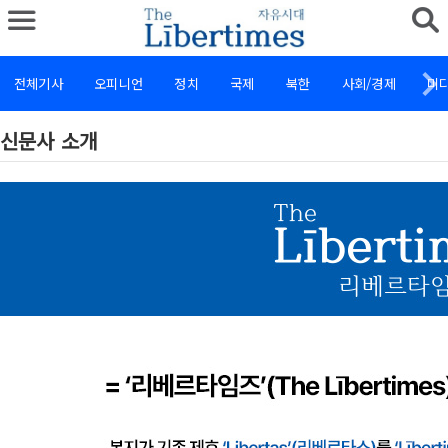
전체기사
오피니언
정치
국제
북한
사회/경제
미
신문사 소개