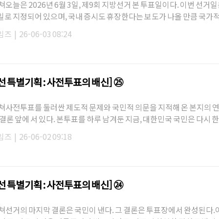
오늘은 2026년 6월 3일, 제9회 지방선거 본 투표일이다. 이번 선거일
로 지정되어 있으며, 국내 증시도 휴장한다는 보도가 나올 만큼 국가
동안 우리는 “사…
임즈
|
26-06-03 08:24
지선 특별기획 : 사전투표의 배신] ㉕
쳐사전투표를 둘러싼 제도적 문제와 국민적 의문을 지적해 온 본지의 연
결론 앞에 서 있다. 본투표를 하루 남겨둔 지금, 대한민국 국민은 다시 한
어야 한다.불…
임즈
|
26-06-02 09:18
지선 특별기획 : 사전투표의 배신] ㉔
쳐선거의 마지막 결론은 국민이 낸다. 그 결론은 투표장에서 완성된다.