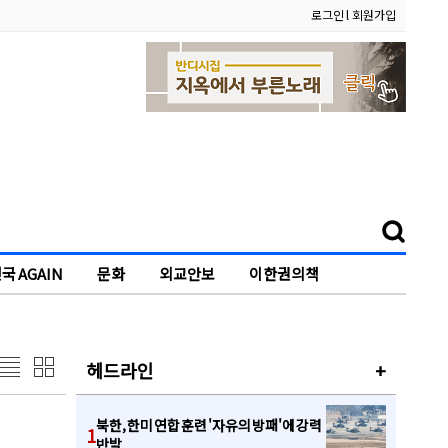
로그인
l
회원가입
국 AGAIN
문화
외교안보
이한권의책
헤드라인
+
북한, 한미 연합 훈련 '자유의 방패'에 강력
1
반발