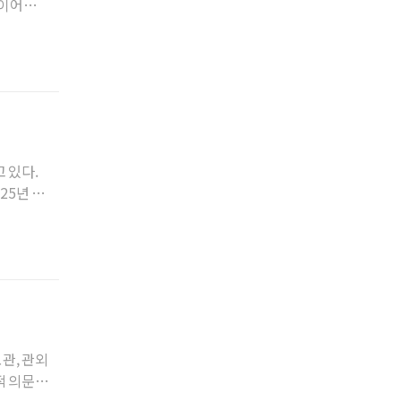
 이어져도
 있다.
25년 제
관, 관외
적 의문으