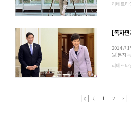
로 남아 있
리베르타
[독자편
2014년
원)본지 독
하하는 메
리베르타
1
2
3
《
〈