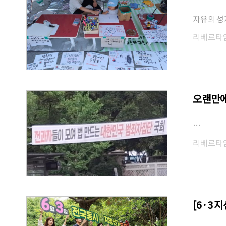
자유의 성
리베르타
오랜만에
…
리베르타
[6·3 