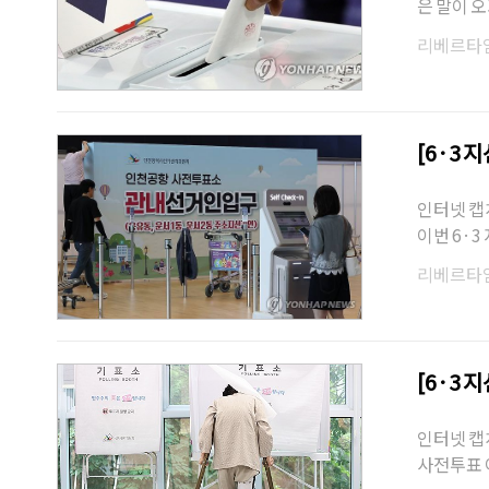
은 말이 
마지막 판
리베르타
[6·3 
인터넷 캡
이번 6·3
21대 대선
리베르타
[6·3 
인터넷 캡
사전투표 