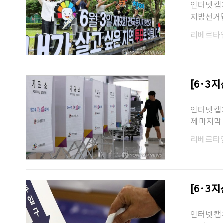
인터넷 캡쳐
지방선거일
날이다.그
리베르타
[6·3 
인터넷 캡
제 마지막 
로에게 물
리베르타
[6·3 
인터넷 캡