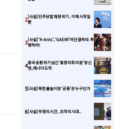
[사설] 민주당발 재정 위기.. 이제 시작일
2
뿐
[사설] ‘K-Ants’, ‘GAEMI’여 단결하라. 투
3
쟁하라!
중국 송환 위기 넘긴 ‘홍콩의회 의원’ 장신
4
옌, 캐나다 도착
5
[사설] 북한 물놀이장 ‘군중’은 누구인가
6
[사설] 부정의 시간.. 조작의 시대..