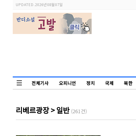
UPDATED.
2026년 08월 07일
전체기사
오피니언
정치
국제
북한
독자논단
리베르광장
> 일반
(261건)