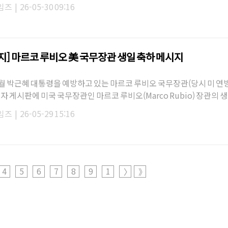
다. 그러나 분…
임즈
|
26-05-30 09:16
지] 마르코 루비오 美 국무장관 생일 축하 메시지
 1월 박근혜 대통령을 예방하고 있는 마르코 루비오 국무장관(당시 미 연
자 게시판에 미국 국무장관인 마르코 루비오(Marco Rubio) 장관의 
시지가 접수됐다.해…
임즈
|
26-05-29 15:16
4
5
6
7
8
9
1
〉
》
0