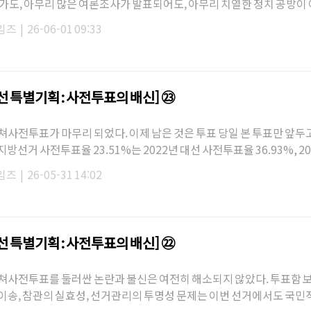
오가도, 아무리 많은 여론조사가 발표되어도, 아무리 치열한 정치 공방이
단은 결국 국…
임즈
|
26-06-01 09:33
지선 특별기획 : 사전투표의 배신] ㉓
쳐사전투표가 마무리 되었다. 이제 남은 것은 투표 당일 본 투표만 앞두고
 지방선거 사전투표율 23.51%는 2022년 대선 사전투표율 36.93%, 20
 34.74%, 2024년 총선…
임즈
|
26-05-31 14:02
지선 특별기획 : 사전투표의 배신] ㉒
쳐사전투표를 둘러싼 논란과 불신은 여전히 해소되지 않았다. 투표함 보
이송, 참관의 실효성, 선거관리의 투명성 문제는 이번 선거에서도 국민