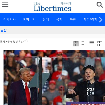
전체기사
오피니언
정치
국제
북한
사회/경제
일반
(2건)
독자논단
> 일반