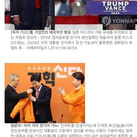
[독자 기고] 美 기업인의 애국적인 행동
일론 머스크의 지원 유세를 바라보고 있
는 트럼프 당선자 - 인터넷 캡쳐글로벌 전기차 생산업체인 테슬라의 일론 머스크
(53세)는, 2024년 미국 대통령 선거에서 당선 가능성이 불투명한 공화당의 트
럼프 후…
리베르타임즈
|
25-01-04 08:56
범준아! 어찌 이리 망가져 가노!
민주화를 탄생시키는데 기여한 화신(化身)이며
문민정부를 탄생시킨 대통령의 고향에서 정치를 하려는 사람의 기본자세는 정직
한 마음과 서로 간의 의(義)를 소중히 실행하는 것이 내가 살아오면서 체험한 삶