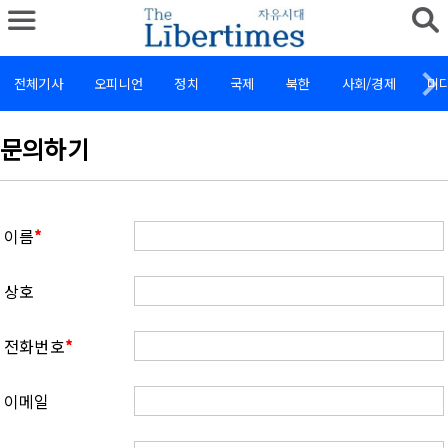
전체기사
오피니언
정치
국제
북한
사회/경제
미
문의하기
필
이름
*
수
상호
정
보
필
전화번호
*
수
이메일
정
보