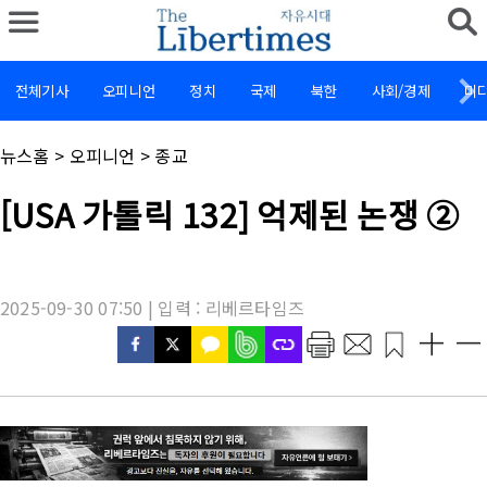
전체기사
오피니언
정치
국제
북한
사회/경제
미
채
뉴스홈
>
오피니언
>
종교
널
명
기
[USA 가톨릭 132] 억제된 논쟁 ②
:
사
제
목
:
2025-09-30 07:50 | 입력 : 리베르타임즈