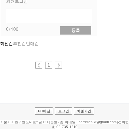
회원로그인
0/400
등록
최신순
추천순
반대순
1
《
》
PC버전
로그인
회원가입
서울시 서초구 반포대로 5길 12 타운빌 2층 | 이메일: libertimes.kr@gmail.com | 전화번
호 : 02-735-1210