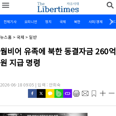
전체기사
오피니언
정치
국제
북한
사회/경제
미
채
뉴스홈
>
국제
>
일반
널
명
기
웜비어 유족에 북한 동결자금 260억
:
사
제
원 지급 명령
목
:
2026-06-18 09:05 | 입력 : 안희숙