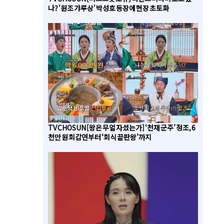
나? '원조 갸루상' 박성호 등장에 현장 초토화
TV CHOSUN [왕은 무얼 자셨는가] ‘천재 군주’ 정조, 6
천만 원 회갑연부터 ‘회식 끝판왕’까지