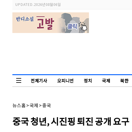
스
UPDATED.
2026년 08월 06일
크
롤
이
동
상
태
바
전체기사
오피니언
정치
국제
북한
독자논단
채
뉴스홈
>
국제
>
중국
널
명:
기
중국 청년, 시진핑 퇴진 공개 요구
사
제