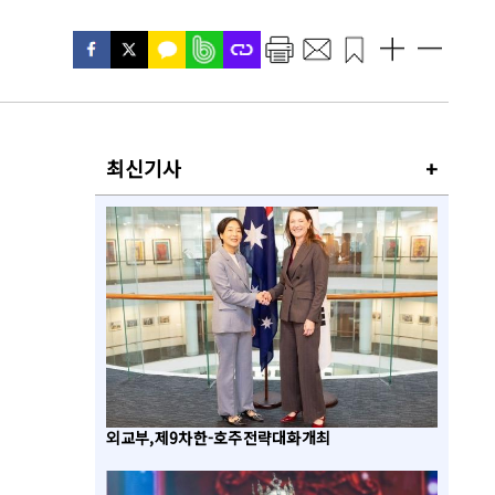
최신기사
+
외교부, 제9차 한-호주 전략대화 개최