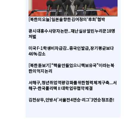
[북한의 오늘] 일본을 향한 김여정의 ‘후회’ 협박
광시 대홍수 사망자 논란.. 재난 실상 알린 누리꾼 18명
처벌
미국 F-1 학생비자 급감.. 중국인 발급, 장기 평균보다
46% 감소
[북한 돋보기] “핵을 만들었으니 핵보유국”이라는 북
한의 억지 논리
서해구, 청년 취업 역량 강화를 위한 협력 체계 구축...서
해구-한국폴리텍Ⅱ대학 업무협약 체결
김천상무, 안방서 '서울전 4연승·리그' 3연승 정조준!