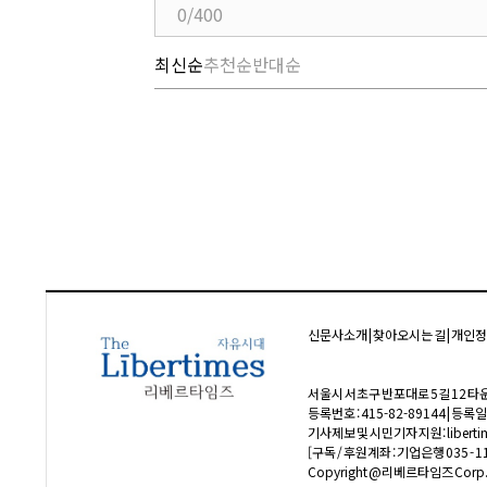
0/400
최신순
추천순
반대순
신문사소개
|
찾아오시는 길
|
개인정
서울시 서초구 반포대로 5길 12 타운빌 2층
등록번호 : 415-82-89144 | 등록일
기사제보 및 시민기자 지원: libertim
[구독 / 후원계좌 : 기업은행 035 - 
Copyright @리베르타임즈 Corp. All