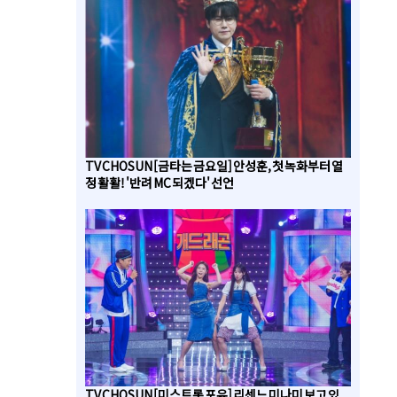
TV CHOSUN [금타는 금요일] 안성훈, 첫 녹화부터 열
정 활활! '반려 MC 되겠다' 선언
TV CHOSUN [미스트롯 포유] 리센느 미나미 보고 있