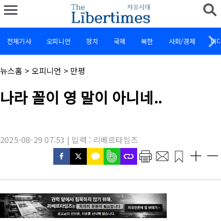
전체기사
오피니언
정치
국제
북한
사회/경제
미
채
뉴스홈
>
오피니언
>
만평
널
명
기
나라 꼴이 영 말이 아니네..
:
사
제
목
:
2025-08-29 07:53 | 입력 : 리베르타임즈