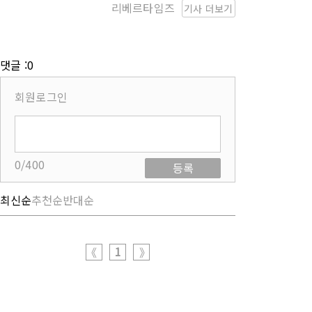
리베르타임즈
기사 더보기
댓글 :0
회원로그인
0/400
등록
최신순
추천순
반대순
1
《
》