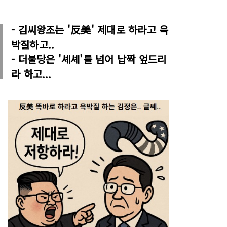
- 김씨왕조는 '反美' 제대로 하라고 윽
박질하고..
- 더불당은 '셰셰'를 넘어 납짝 엎드리
라 하고...