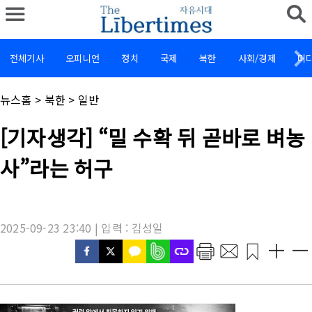
전체기사
오피니언
정치
국제
북한
사회/경제
미
채
뉴스홈
>
북한
>
일반
널
명
기
[기자생각] “밀 수확 뒤 곧바로 벼농
:
사
제
사”라는 허구
목
:
2025-09-23 23:40 | 입력 : 김성일