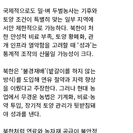
국제적으로도 밀-벼 두벌농사는 기후와
토양 조건이 특별히 맞는 일부 지역에
서만 제한적으로 가능하다. 북한이 처
한 만성적 비료 부족, 토양 황폐화, 관
개 인프라 열악함을 고려할 때 ‘성과’는
통계적 조작의 산물일 가능성이 크다.
북한은 ‘불경재배’(밭갈이를 하지 않는
방식)를 도입해 연유 절약과 지력 향상
을 이뤘다고 주장한다. 그러나 현대 농
업에서 무경운 농법은 기계화, 비료·농
약 투입, 장기적 토양 관리가 뒷받침돼
야 성과를 낸다.
북한처럼 연료와 농자재 공급이 불안정