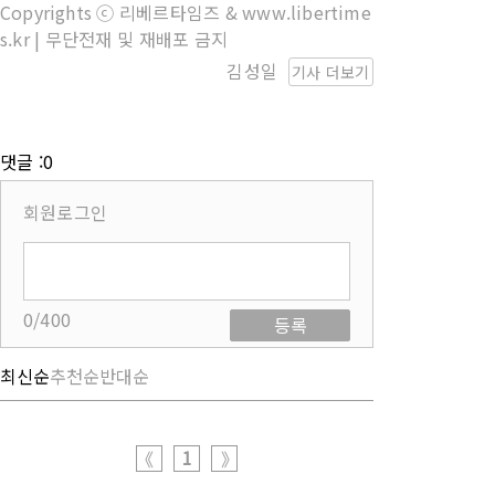
Copyrights ⓒ 리베르타임즈 & www.libertime
s.kr | 무단전재 및 재배포 금지
김성일
기사 더보기
댓글 :0
회원로그인
0/400
등록
최신순
추천순
반대순
1
《
》