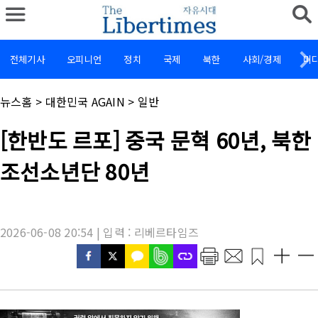
전체기사
오피니언
정치
국제
북한
사회/경제
미
채
뉴스홈
>
대한민국 AGAIN
>
일반
널
명
기
[한반도 르포] 중국 문혁 60년, 북한
:
사
제
조선소년단 80년
목
:
2026-06-08 20:54 | 입력 : 리베르타임즈