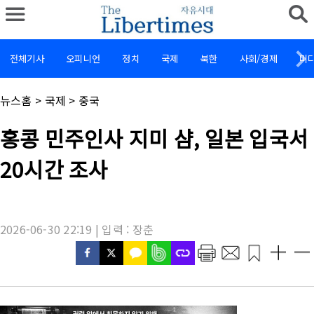
전체기사
오피니언
정치
국제
북한
사회/경제
미
채
뉴스홈
>
국제
>
중국
널
명
기
홍콩 민주인사 지미 샴, 일본 입국서
:
사
제
20시간 조사
목
:
2026-06-30 22:19 | 입력 : 장춘