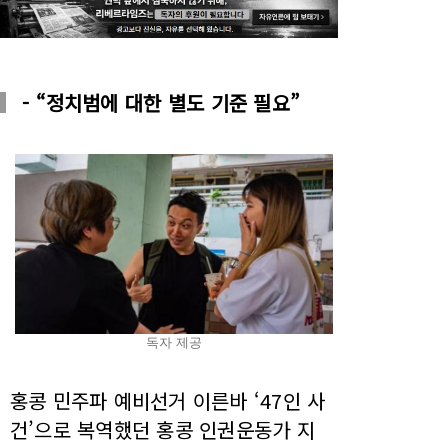
- “정치범에 대한 별도 기준 필요”
독자 제공
홍콩 민주파 예비선거 이른바 ‘47인 사
건’으로 복역했던 홍콩 인권운동가 지