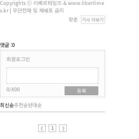
Copyrights ⓒ 리베르타임즈 & www.libertime
s.kr | 무단전재 및 재배포 금지
장춘
기사 더보기
댓글 :0
회원로그인
0/400
등록
최신순
추천순
반대순
1
《
》