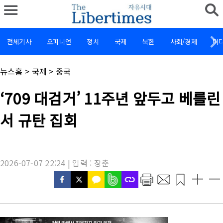
전체기사
오피니언
정치
국제
북한
사회/경제
미
채
뉴스홈
>
국제
>
중국
널
명
기
‘709 대검거’ 11주년 앞두고 베를린
:
사
제
서 규탄 집회
목
:
2026-07-07 22:24 | 입력 : 장춘