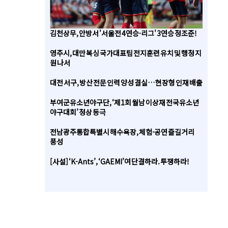
김천상무, 안방서 '서울전 4연승·리그' 3연승 정조준!
영주시, 대만 복싱 국가대표팀 전지훈련 유치 및 행정 지
원 나서
대전 서구, 방산 전문 인력 양성 결실… 현장형 인재 배출
부여군유소년야구단, ‘제1회 월남 이상재 전국유소년
야구대회’ 정상 등극
전남광주통합특별시 해수욕장, 체험·공연 즐길거리
풍성
[사설] ‘K-Ants’, ‘GAEMI’여 단결하라. 투쟁하라!