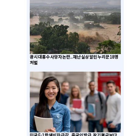
광시 대홍수 사망자 논란.. 재난 실상 알린 누리꾼 18명
처벌
미국 F-1 학생비자 급감.. 중국인 발급, 장기 평균보다