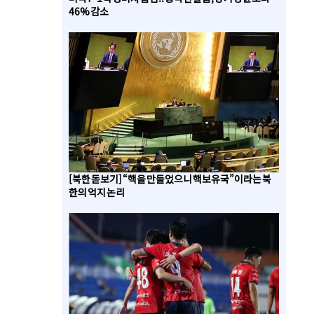
46% 감소
[북한 돋보기] “핵을 만들었으니 핵보유국”이라는 북
한의 억지 논리