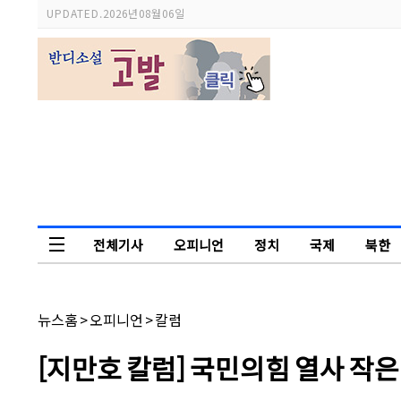
스
UPDATED.
2026년 08월 06일
크
롤
이
동
상
태
바
전체기사
오피니언
정치
국제
북한
독자논단
채
뉴스홈
>
오피니언
>
칼럼
널
명:
기
[지만호 칼럼] 국민의힘 열사 작은
사
제