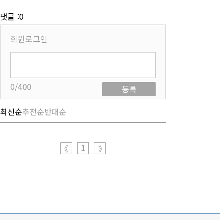
댓글 :0
회원로그인
0/400
등록
최신순
추천순
반대순
1
《
》