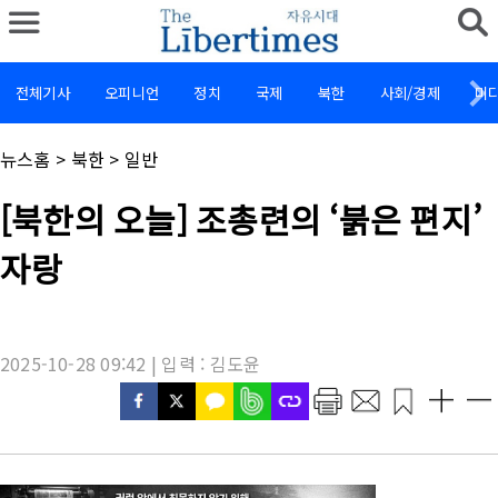
전체기사
오피니언
정치
국제
북한
사회/경제
미
채
뉴스홈
>
북한
>
일반
널
명
기
[북한의 오늘] 조총련의 ‘붉은 편지’
:
사
제
자랑
목
:
2025-10-28 09:42 | 입력 : 김도윤