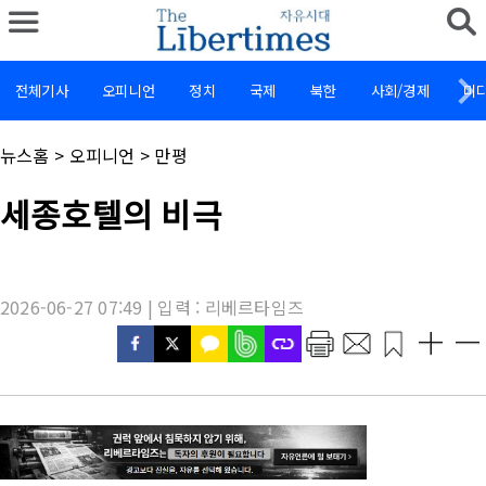
전체기사
오피니언
정치
국제
북한
사회/경제
미
채
뉴스홈
>
오피니언
>
만평
널
명
기
세종호텔의 비극
:
사
제
목
:
2026-06-27 07:49 | 입력 : 리베르타임즈