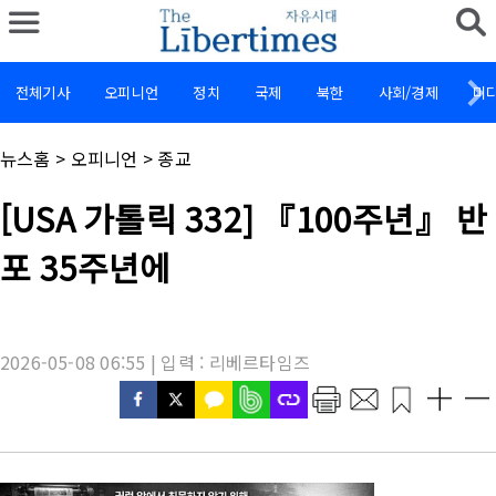
전체기사
오피니언
정치
국제
북한
사회/경제
미
채
뉴스홈
>
오피니언
>
종교
널
명
기
[USA 가톨릭 332] 『100주년』 반
:
사
제
포 35주년에
목
:
2026-05-08 06:55 | 입력 : 리베르타임즈