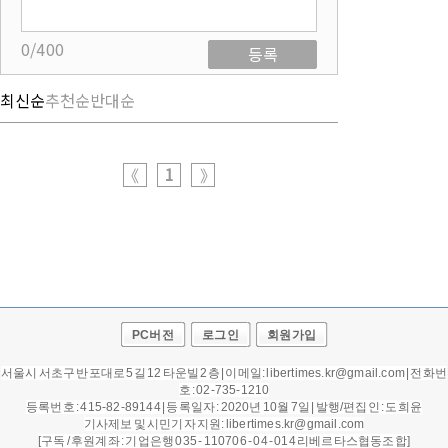
0/400
등록
최신순
추천순
반대순
1
《
》
PC버전
로그인
회원가입
서울시 서초구 반포대로 5길 12 타운빌 2층 | 이메일: libertimes.kr@gmail.com | 전화번
호 : 02-735-1210
등록번호 : 415-82-89144 | 등록일자 : 2020년 10월 7일 |
발행/편집인 : 도희윤
기사제보 및 시민기자 지원: libertimes.kr@gmail.com
[구독 / 후원계좌 : 기업은행 035 - 110706 - 04 - 014 리베르타스협동조합]