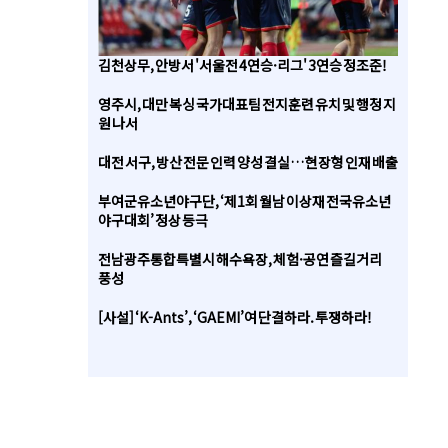
김천상무, 안방서 '서울전 4연승·리그' 3연승 정조준!
영주시, 대만 복싱 국가대표팀 전지훈련 유치 및 행정 지
원 나서
대전 서구, 방산 전문 인력 양성 결실… 현장형 인재 배출
부여군유소년야구단, ‘제1회 월남 이상재 전국유소년
야구대회’ 정상 등극
전남광주통합특별시 해수욕장, 체험·공연 즐길거리
풍성
[사설] ‘K-Ants’, ‘GAEMI’여 단결하라. 투쟁하라!