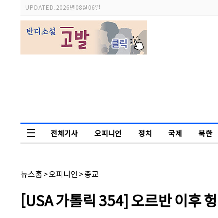
스
UPDATED.
2026년 08월 06일
크
롤
이
동
상
태
바
전체기사
오피니언
정치
국제
북한
독자논단
채
뉴스홈
>
오피니언
>
종교
널
명:
기
[USA 가톨릭 354] 오르반 이
사
제