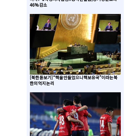
46% 감소
[북한 돋보기] “핵을 만들었으니 핵보유국”이라는 북
한의 억지 논리