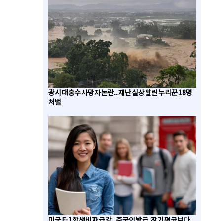
광시 대홍수 사망자 논란.. 재난 실상 알린 누리꾼 18명
처벌
미국 F-1 학생비자 급감.. 중국인 발급, 장기 평균보다