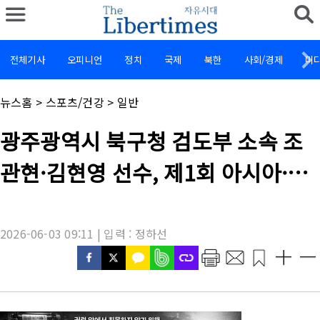
전체기사
오피니언
정치
국제
북한
사회/경제
미
채
뉴스홈
>
스포츠/건강
>
일반
널
명
기
광주광역시 북구청 검도부 소속 조
:
사
제
관현·김현영 선수, 제1회 아시아·
목
:
오세아니아 검도선수권대회 단체전
준우승
2026-06-03 09:11 | 입력 : 정하선