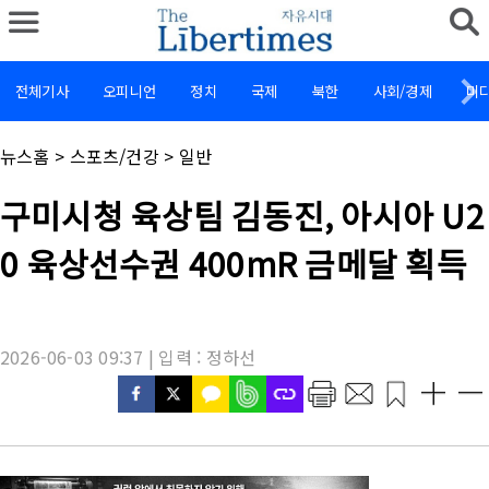
전체기사
오피니언
정치
국제
북한
사회/경제
미
채
뉴스홈
>
스포츠/건강
>
일반
널
명
기
구미시청 육상팀 김동진, 아시아 U2
:
사
제
0 육상선수권 400mR 금메달 획득
목
:
2026-06-03 09:37 | 입력 : 정하선