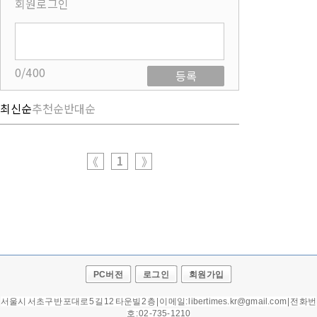
회원로그인
0/400
등록
최신순
추천순
반대순
1
《
》
PC버전
로그인
회원가입
서울시 서초구 반포대로 5길 12 타운빌 2층 | 이메일: libertimes.kr@gmail.com | 전화번
호 : 02-735-1210