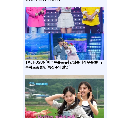
TV CHOSUN [미스트롯 포유] 안성훈에게 무슨 일이?
녹화 도중 돌연 '독신주의 선언'