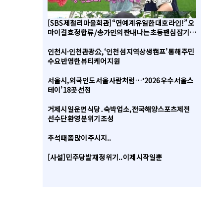
[SBS 제철리 마을회관] “연예계 유일한 대호 라인!” 오
마이걸 효정 합류 / 송가인의 짠내 나는 초등팬심 잡기 도
전
인천시·인천관광公, ‘인천 섬 지역상생 캠프’ 통해 주민
수요 반영한 뷰티케어 지원
서울시, 외국인도 서울 사람처럼… ‘2026 우수 서울스
테이’ 18곳 선정
거제시 일운면 식당․숙박업소, 전국해양스포츠제전
선수단 환영 분위기 조성
추석때 좀 많이 주시지..
[사설] 민주당발 재정 위기.. 이제 시작일뿐