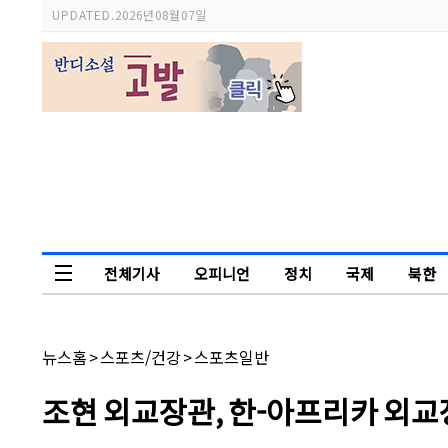
스
UPDATED.
2026년 08월 07일
크
롤
이
동
상
태
바
전체기사
오피니언
정치
국제
북한
독자논단
채
뉴스홈
>
스포츠/건강
>
스포츠일반
널
명:
기
조현 외교장관, 한-아프리카 외교
사
제