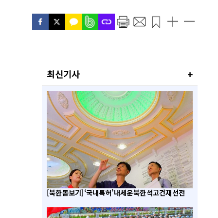
최신기사
+
[북한 돋보기] ‘국내특허’ 내세운 북한 석고건재 선전