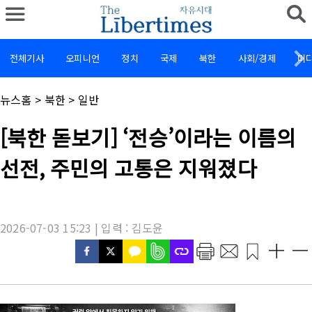
전체기사
오피니언
정치
국제
북한
사회/경제
미
채
뉴스홈
>
북한
>
일반
널
명
기
[북한 돋보기] ‘전승’이라는 이름의
:
사
제
선전, 주민의 고통은 지워졌다
목
:
2026-07-03 15:23 | 입력 : 김도윤