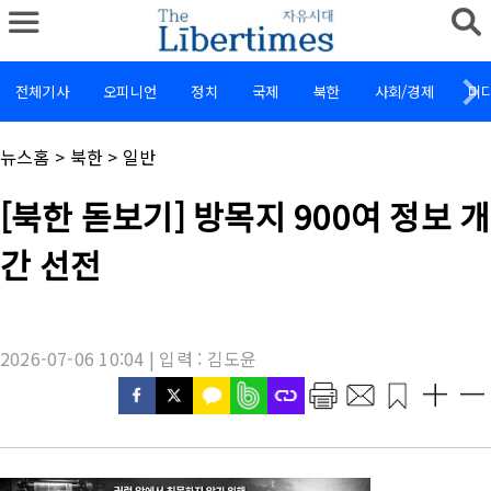
전체기사
오피니언
정치
국제
북한
사회/경제
미
채
뉴스홈
>
북한
>
일반
널
명
기
[북한 돋보기] 방목지 900여 정보 개
:
사
제
간 선전
목
:
2026-07-06 10:04 | 입력 : 김도윤