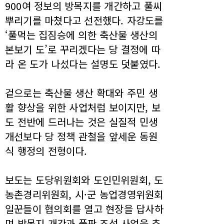
900여 정보의 방목지를 개간하고 풀씨
뿌리기를 마쳤다고 선전했다. 자강도를
‘풀먹는 집짐승에 의한 축산물 생산의
본보기 도’로 꾸리겠다는 당 결정에 따
라 온 도가 나섰다는 설명도 덧붙였다.
겉으로는 축산물 생산 확대와 주민 생
활 향상을 위한 사업처럼 보이지만, 보
도 전반에 드러나는 것은 실질적 민생
개선보다 당 정책 관철을 앞세운 동원
식 행정의 전형이다.
보도는 도당위원회와 도인민위원회, 도
농촌경리위원회, 시·군 농업경영위원회
일꾼들이 협의회를 열고 현장을 답사하
며 방목지 개간과 풀판 조성 사업을 추