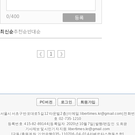
0/400
등록
최신순
추천순
반대순
1
《
》
PC버전
로그인
회원가입
서울시 서초구 반포대로 5길 12 타운빌 2층 | 이메일: libertimes.kr@gmail.com | 전화번
호 : 02-735-1210
등록번호 : 415-82-89144 | 등록일자 : 2020년 10월 7일 |
발행/편집인 : 도희윤
기사제보 및 시민기자 지원: libertimes.kr@gmail.com
[구독 / 후원계좌 : 기업은행 035 - 110706 - 04 - 014 리베르타스협동조합]