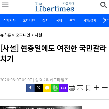
전체기사
오피니언
정치
국제
북한
사회/경제
미
채
뉴스홈
>
오피니언
>
사설
널
명
기
[사설] 현충일에도 여전한 국민갈라
:
사
제
치기
목
:
2026-06-07 09:07 | 입력 : 리베르타임즈